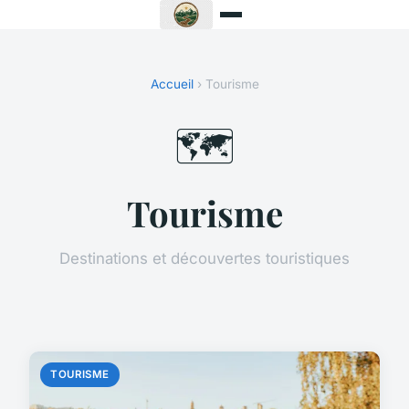
Accueil
› Tourisme
🗺️
Tourisme
Destinations et découvertes touristiques
TOURISME